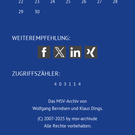
22
23
24
25
26
27
28
29
30
WEITEREMPFEHLUNG:
ZUGRIFFSZÄHLER:
Das MSV-Archiv von
Wolfgang Berndsen und Klaus Dings.
(C) 2007-2025 by msv-archiv.de
Alle Rechte vorbehalten.