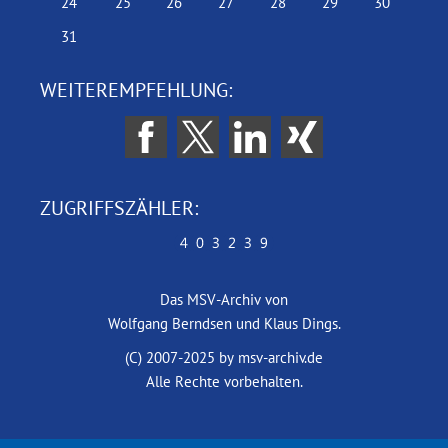
24
25
26
27
28
29
30
31
WEITEREMPFEHLUNG:
ZUGRIFFSZÄHLER:
Das MSV-Archiv von
Wolfgang Berndsen und Klaus Dings.
(C) 2007-2025 by msv-archiv.de
Alle Rechte vorbehalten.