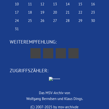
10
11
12
13
14
15
16
17
18
19
20
21
22
23
24
25
26
27
28
29
30
31
WEITEREMPFEHLUNG:
ZUGRIFFSZÄHLER:
Das MSV-Archiv von
Wolfgang Berndsen und Klaus Dings.
(C) 2007-2025 by msv-archiv.de