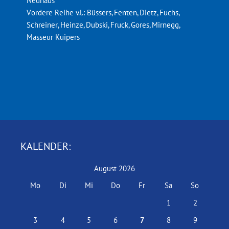
Neuhaus
Vordere Reihe v.l.: Büssers, Fenten, Dietz, Fuchs,
Schreiner, Heinze, Dubski, Fruck, Gores, Mirnegg,
Masseur Kuipers
KALENDER:
August 2026
Mo
Di
Mi
Do
Fr
Sa
So
1
2
3
4
5
6
7
8
9